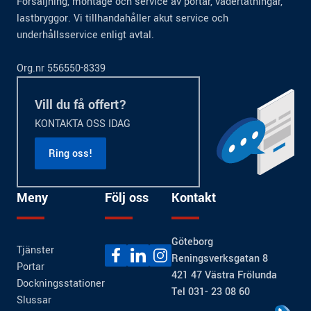
Försäljning, montage och service av portar, vädertätningar,
lastbryggor. Vi tillhandahåller akut service och
underhållsservice enligt avtal.
Org.nr 556550-8339
Vill du få offert?
KONTAKTA OSS IDAG
Ring oss!
Meny
Följ oss
Kontakt
Göteborg
Tjänster
Reningsverksgatan 8
Portar
421 47 Västra Frölunda
Dockningsstationer
Tel 031- 23 08 60
Slussar