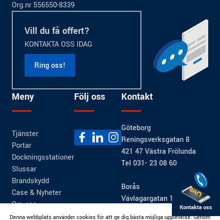
Org.nr 556550-8339
Vill du få offert?
KONTAKTA OSS IDAG
Ring oss!
Meny
Följ oss
Kontakt
Göteborg
Tjänster
Reningsverksgatan 8
Portar
421 47 Västra Frölunda
Dockningsstationer
Tel 031- 23 08 60
Slussar
Brandskydd
Borås
Case & Nyheter
Vävlagargatan 15
Om oss
Kontakta oss
507 30 Brämhult
Denna webbplats använder cookies för att ge dig bästa möjliga upplevelse. Genom