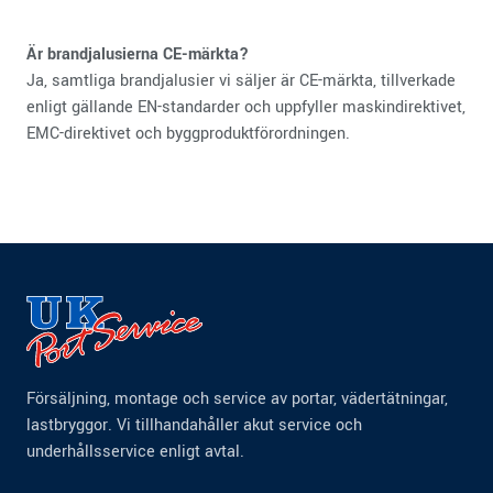
Är brandjalusierna CE-märkta?
Ja, samtliga brandjalusier vi säljer är CE-märkta, tillverkade
enligt gällande EN-standarder och uppfyller maskindirektivet,
EMC-direktivet och byggproduktförordningen.
Försäljning, montage och service av portar, vädertätningar,
lastbryggor. Vi tillhandahåller akut service och
underhållsservice enligt avtal.