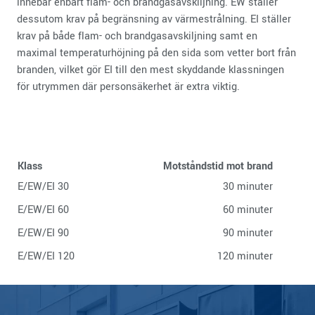
innebär enbart flam- och brandgasavskiljning. EW ställer
dessutom krav på begränsning av värmestrålning. EI ställer
krav på både flam- och brandgasavskiljning samt en
maximal temperaturhöjning på den sida som vetter bort från
branden, vilket gör EI till den mest skyddande klassningen
för utrymmen där personsäkerhet är extra viktig.
Klass
Motståndstid mot brand
E/EW/EI 30
30 minuter
E/EW/EI 60
60 minuter
E/EW/EI 90
90 minuter
E/EW/EI 120
120 minuter