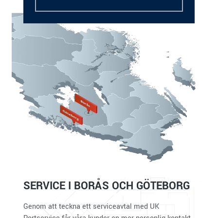
SERVICE I BORÅS OCH GÖTEBORG
Genom att teckna ett serviceavtal med UK
Portservice får våra kunder en mer personlig kontakt,